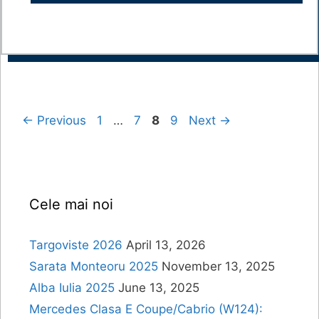
Page
Page
Page
Page
←
Previous
1
…
7
8
9
Next
→
Cele mai noi
Targoviste 2026
April 13, 2026
Sarata Monteoru 2025
November 13, 2025
Alba Iulia 2025
June 13, 2025
Mercedes Clasa E Coupe/Cabrio (W124):