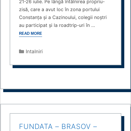
21-26 iulie. Pe lângă întâlnirea propriu-
zisă, care a avut loc în zona portului
Constanța și a Cazinoului, colegii noștri
au participat și la roadtrip-uri în …
READ MORE
Categories
Intalniri
FUNDATA – BRASOV –